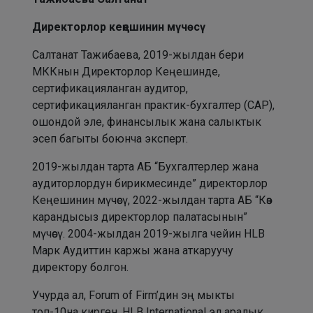
Директорлор кеңешинин мүчөсү
Салтанат Тажибаева, 2019-жылдан бери
МККнын Директорлор Кеңешинде,
сертификацияланган аудитор,
сертификацияланган практик-бухгалтер (CAP),
ошондой эле, финансылык жана салыктык
эсеп багыты боюнча эксперт.
2019-жылдан тарта АБ “Бухгалтерлер жана
аудиторлордун бирикмесинде” директорлор
Кеңешинин мүчөсү, 2022-жылдан тарта АБ “Көз
карандысыз директорлор палатасынын”
мүчөсү. 2004-жылдан 2019-жылга чейин HLB
Марк Аудиттин каржы жана аткаруучу
директору болгон.
Учурда ал, Forum of Firm’дин эң мыкты
топ-10на кирген, HLB International эл аралык