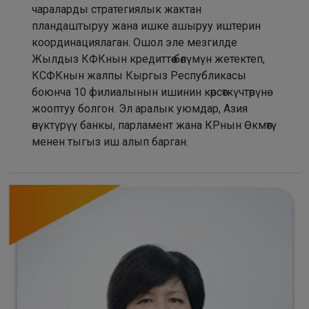
чараларды стратегиялык жактан
пландаштыруу жана ишке ашыруу иштерин
координациялаган. Ошол эле мезгилде
Жылдыз КФКнын кредиттөө бөлүмүн жетектеп,
КСФКнын жалпы Кыргыз Республикасы
боюнча 10 филиалынын ишинин көрсөткүчтөрүнө
жооптуу болгон. Эл аралык уюмдар, Азия
өнүктүрүү банкы, парламент жана КРнын Өкмөтү
менен тыгыз иш алып барган.