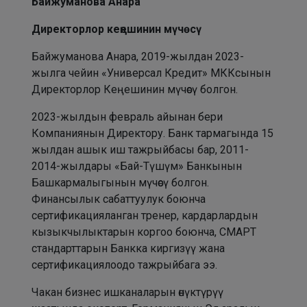
Байжуманова Анара
Директорлор кеңешинин мүчөсү
Байжуманова Анара, 2019-жылдан 2023-
жылга чейин «Универсал Кредит» МККсынын
Директорлор Кеңешинин мүчөсү болгон.
2023-жылдын февраль айынан бери
Компаниянын Директору. Банк тармагында 15
жылдан ашык иш тажрыйбасы бар, 2011-
2014-жылдары «Бай-Түшүм» Банкынын
Башкармалыгынын мүчөсү болгон.
Финансылык сабаттуулук боюнча
сертификацияланган тренер, кардарлардын
кызыкчылыктарын коргоо боюнча, СМАРТ
стандарттарын Банкка киргизүү жана
сертификациялоодо тажрыйбага ээ.
Чакан бизнес ишканаларын өнүктүрүү