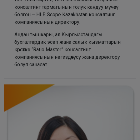
консалтинг тармагынын толук кандуу мүчөсү
болгон – HLB Scope Kazakhstan консалтинг
компаниясынын директору.
Андан тышкары, ал Кыргызстандагы
бухгалтердик эсеп жана салык кызматтарын
көрсөткөн “Ratio Master” консалтинг
компаниясынын негиздөөчүсү жана директору
болуп саналат.