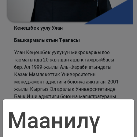
Кенешбек уулу Улан
Башкармалыктын Төрагасы
Улан Кеңешбек уулунун микрокаржылоо
тармагында 20 жылдан ашык тажрыйбасы
бар. Ал 1999-жылы Аль-Фараби атындагы
Казак Мамлекеттик Университетин
менеджмент адистиги боюнча аяктаган. 2001-
жылы Кыргыз Эл аралык Университетинде
Банк Иши адистиги боюнча магистратураны
аяктаган.
Маанилүү
2000-жылдан тарта анын эмгек жолу
микрофинансы сектору менен байланышкан,
ал жылы Улан Кыргыз Айыл Чарба Финансы