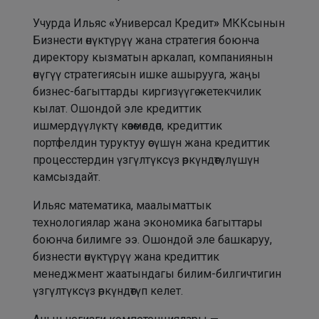
Учурда Ильяс
«
Универсал Кредит
»
МККсынын
Бизнести өнүктүрүү жана стратегия боюнча
директору кызматын аркалап, компаниянын
өнүгүү стратегиясын ишке ашырууга, жаңы
бизнес-багыттарды киргизүүгө жетекчилик
кылат. Ошондой эле кредиттик
ишмердүүлүктү көзөмөлдөп, кредиттик
портфелдин туруктуу өсүшүн жана кредиттик
процесстердин үзгүлтүксүз өркүндөтүлүшүн
камсыздайт.
Ильяс математика, маалыматтык
технологиялар жана экономика багыттары
боюнча билимге ээ. Ошондой эле башкаруу,
бизнести өнүктүрүү жана кредиттик
менеджмент жаатындагы билим-билгичтигин
үзгүлтүксүз өркүндөтүп келет.