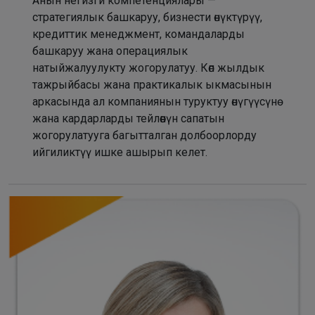
Анын негизги компетенциялары —
стратегиялык башкаруу, бизнести өнүктүрүү,
кредиттик менеджмент, командаларды
башкаруу жана операциялык
натыйжалуулукту жогорулатуу. Көп жылдык
тажрыйбасы жана практикалык ыкмасынын
аркасында ал компаниянын туруктуу өнүгүүсүнө
жана кардарларды тейлөөнүн сапатын
жогорулатууга багытталган долбоорлорду
ийгиликтүү ишке ашырып келет.