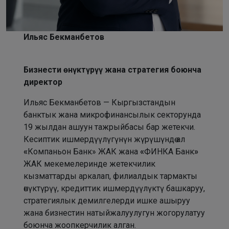
Ильяс Бекманбетов
Бизнести өнүктүрүү жана стратегия боюнча
директор
Ильяс Бекманбетов — Кыргызстандын
банктык жана микрофинансылык секторунда
19 жылдан ашуун тажрыйбасы бар жетекчи.
Кесиптик ишмердүүлүгүнүн жүрүшүндө ал
«
Компаньон Банк» ЖАК жана
«
ФИНКА Банк
»
ЖАК мекемелеринде жетекчилик
кызматтарды аркалап, филиалдык тармакты
өнүктүрүү, кредиттик ишмердүүлүктү башкаруу,
стратегиялык демилгелерди ишке ашыруу
жана бизнестин натыйжалуулугун жогорулатуу
боюнча жоопкерчилик алган.