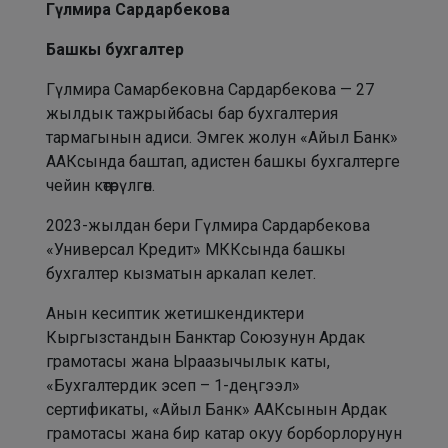
Гүлмира Сардарбекова
Башкы бухгалтер
Гүлмира Самарбековна Сардарбекова — 27
жылдык тажрыйбасы бар бухгалтерия
тармагынын адиси. Эмгек жолун «Айыл Банк»
ААКсында баштап, адистен башкы бухгалтерге
чейин көтөрүлгөн.
2023-жылдан бери Гүлмира Сардарбекова
«Универсал Кредит» МККсында башкы
бухгалтер кызматын аркалап келет.
Анын кесиптик жетишкендиктери
Кыргызстандын Банктар Союзунун Ардак
грамотасы жана Ыраазычылык каты,
«Бухгалтердик эсеп – 1-деңгээл»
сертификаты, «Айыл Банк» ААКсынын Ардак
грамотасы жана бир катар окуу борборлорунун