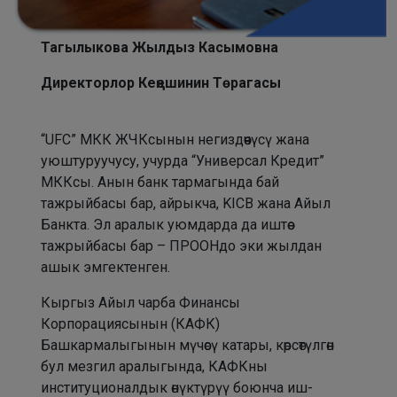
Тагылыкова Жылдыз Касымовна
Директорлор Кеңешинин Төрагасы
“UFC” МКК ЖЧКсынын негиздөөчүсү жана
уюштуруучусу, учурда “Универсал Кредит”
МККсы. Анын банк тармагында бай
тажрыйбасы бар, айрыкча, KIСB жана Айыл
Банкта. Эл аралык уюмдарда да иштөө
тажрыйбасы бар – ПРООНдо эки жылдан
ашык эмгектенген.
Кыргыз Айыл чарба Финансы
Корпорациясынын (КАФК)
Башкармалыгынын мүчөсү катары, көрсөтүлгөн
бул мезгил аралыгында, КАФКны
институционалдык өнүктүрүү боюнча иш-