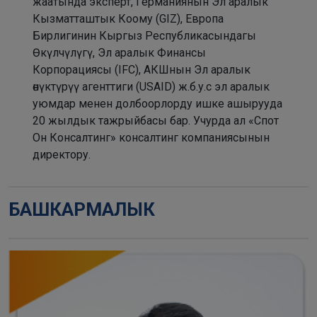
жаатында эксперт, Германиянын Эл аралык
Кызматташтык Коому (GIZ), Европа
Бирлигинин Кыргыз Республикасындагы
Өкүлчүлүгү, Эл аралык Финансы
Корпорациясы (IFC), АКШнын Эл аралык
өнүктүрүү агенттиги (USAID) ж.б.у.с эл аралык
уюмдар менен долбоорлорду ишке ашырууда
20 жылдык тажрыйбасы бар. Учурда ал «Спот
Он Консалтинг» консалтинг компаниясынын
директору.
БАШКАРМАЛЫК