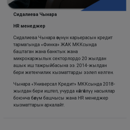
Сидалиева Чынара
HR менеджер
Сидалиева Чынара өзүнүн карьерасын кредит
тармагында «Финка» ЖАК МККсында
баштаган жана банктык жана
микрокаржылык секторлордо 20 жылдан
ашык иш тажрыйбасына ээ. 2014-жылдан
бери жетекчилик кызматтарды ээлеп келген.
Чынара «Универсал Кредит» МККсында 2018-
жылдан бери иштеп, учурда көйгөйлүү насыялар
боюнча бөлүм башчысы жана HR менеджер
кызматтарын аркалайт.