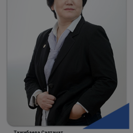
Тажибаева Салтанат