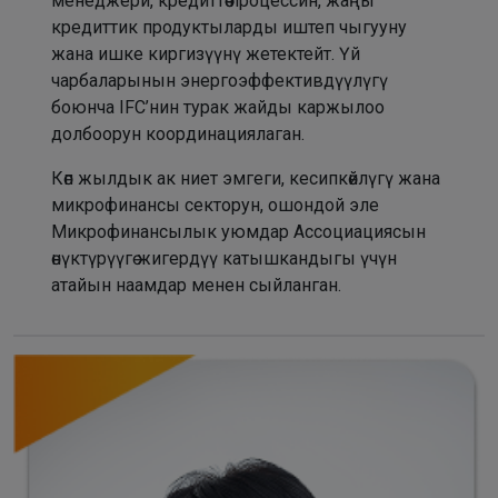
менеджери, кредиттөө процессин, жаңы
кредиттик продуктыларды иштеп чыгууну
жана ишке киргизүүнү жетектейт. Үй
чарбаларынын энергоэффективдүүлүгү
боюнча IFC’нин турак жайды каржылоо
долбоорун координациялаган.
Көп жылдык ак ниет эмгеги, кесипкөйлүгү жана
микрофинансы секторун, ошондой эле
Микрофинансылык уюмдар Ассоциациясын
өнүктүрүүгө жигердүү катышкандыгы үчүн
атайын наамдар менен сыйланган.