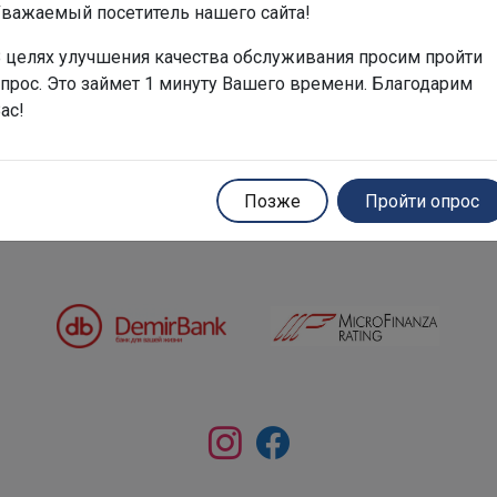
редит»!
важаемый посетитель нашего сайта!
рмальностей и специальная кредитная программа для жен
 целях улучшения качества обслуживания просим пройти
прос. Это займет 1 минуту Вашего времени. Благодарим
u-credit.kg
, чтобы ускорить процесс получения нужной с
ас!
Позже
Пройти опрос