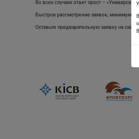
Во всех случаях ответ прост – «Универсал К
У
Быстрое рассмотрение заявок, минимум фо
В
о
Оставьте предварительную заявку на сайте
В