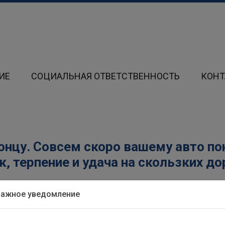
ИЕ
СОЦИАЛЬНАЯ ОТВЕТСТВЕННОСТЬ
КОН
концу. Совсем скоро вашему авто п
к, терпение и удача на скользких до
Важное уведомление
угим, а новенькие покрышки ждут своего часа в гараже. А 
ены процентные ставки, и теперь взять потребительский 