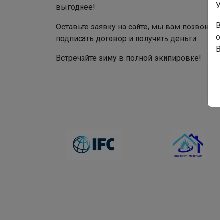
У
выгоднее!
В
Оставьте заявку на сайте, мы вам позвоним
о
подписать договор и получить деньги.
В
Встречайте зиму в полной экипировке!