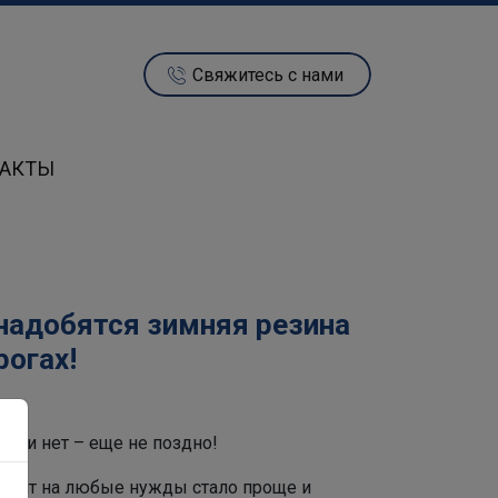
Свяжитесь с нами
ТАКТЫ
онадобятся зимняя резина
рогах!
если нет – еще не поздно!
кредит на любые нужды стало проще и