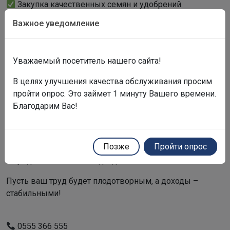
Закупка качественных семян и удобрений.
Средства защиты растений и вакцины для скота.
Важное уведомление
Внедрение систем капельного орошения.
Ремонт сельхозтехники и запчасти.
Закупка племенного скота и расширение фермы.
Уважаемый посетитель нашего сайта!
Почему аграрии выбирают нас?
В целях улучшения качества обслуживания просим
Рядом с вами: наши филиалы работают не только в
пройти опрос. Это займет 1 минуту Вашего времени.
Бишкеке, но и в Чуйской, Ошской и Иссык-Кульской
Благодарим Вас!
областях.
Скорость: рассматриваем заявку за считанные часы
– вы не теряете драгоценное время.
Позже
Пройти опрос
Опыт: мы понимаем специфику сельского хозяйства
и предлагаем гибкий подход.
Пусть ваш труд будет плодотворным, а доходы –
стабильными!
0555 366 555