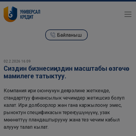
Байланыш
02.2.2026 16:09
Сиздин бизнесиңиздин масштабы өзгөчө
мамилеге татыктуу.
Компания ири оюнчунун деңгээлине жеткенде,
стандарттуу финансылык чечимдер жетишсиз болуп
калат. Ири долбоорлор жөн гана каржылоону эмес,
рыноктун спецификасын терең түшүнүүнү, узак
мөөнөттүү пландаштырууну жана тез чечим кабыл
алууну талап кылат.