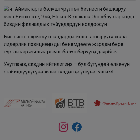
Аймактарга бөлүштүрүлгөн бизнести башкаруу
үчүн Бишкекте, Чүй, Ысык-Көл жана Ош облустарында
биздин филиалдык түйүндөрдүн колдоосун.
Биз сизге эң күчтүү пландарды ишке ашырууга жана
лидерлик позицияңызды бекемдөөгө жардам бере
турган каржылык рычаг болуп берүүгө даярбыз.
Унутпаңыз, сиздин ийгилигиңиз – бул бүтүндөй өлкөнүн
стабилдүүлүгүнө жана гүлдөп өсүшүнө салым!