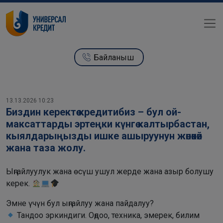
Байланыш
13.13.2026 10:23
Биздин керектөө кредитибиз – бул ой-
максаттарды эртеңки күнгө калтырбастан,
кыялдарыңызды ишке ашыруунун жөнөкөй
жана таза жолу.
Ыңгайлуулук жана өсүш ушул жерде жана азыр болушу
керек.
Эмне үчүн бул ыңгайлуу жана пайдалуу?
Тандоо эркиндиги. Оңдоо, техника, эмерек, билим