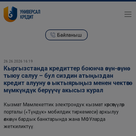
Байланыш
26.26.2026 16:19
Кыргызстанда кредиттер боюнча өзүн-өзүнө
тыюу салуу – бул сиздин атыңыздан
кредит алууну өз ыктыярыңыз менен чектөөгө
мүмкүндүк берүүчү акысыз курал
Кызмат Мамлекеттик электрондук кызмат көрсөтүүлөр
порталы («Түндүк» мобилдик тиркемеси) аркылуу
өлкөнүн бардык банктарында жана МФУларда
жеткиликтүү.